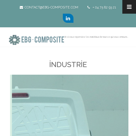
CONTACT@EBG-COMPOSITE.COM
+ 04 75 82 93 21
Et si vous repensiez les matériaux de tout ce qui vous entoure...
İNDUSTRİE